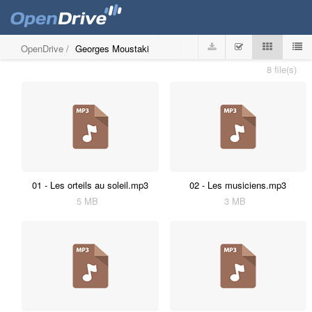
OpenDrive
/
Georges Moustaki
8 file(s)
01 - Les orteils au soleil.mp3
02 - Les musiciens.mp3
5 MB
3 MB