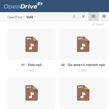
OpenDrive
/
Voilà
12 file(s)
01 - Voila.mp3
02 - Qui aime-t-il vraiment.mp3
4 MB
2 MB