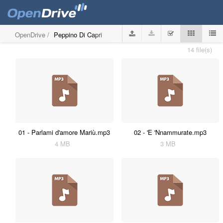
OpenDrive
/
Peppino Di Capri
14 file(s)
01 - Parlami d'amore Mariù.mp3
02 - 'E 'Nnammurate.mp3
4 MB
3 MB