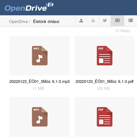
OpenDrive
/
Életünk óriásai
12 file(s)
20220123_ÉÓ01_5Móz 9,1-3.mp3
20220123_ÉÓ01_5Móz 9,1-3.pdf
11 MB
103 KB